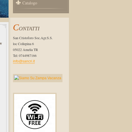
Catalogo
C
ONTATTI
San Cristoforo Soc.Agr.S.S.
w
loc Collepina 6
05022 Amelia TR
Tel: 0744987166
info@sancri.it