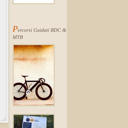
P
ercorsi Guidati BDC &
MTB