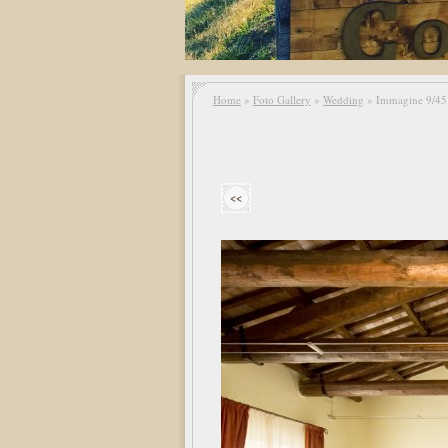
Home
»
Foto Gallery
»
Wedding
» Immagine 9/45
<<