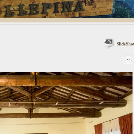
SlideSho
>>