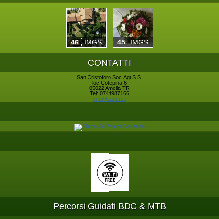
46
IMGS
45
IMGS
CONTATTI
San Cristoforo Soc.Agr.S.S.
loc Collepina 6
05022 Amelia TR
Tel: 0744987166
info@sancri.it
Percorsi Guidati BDC & MTB