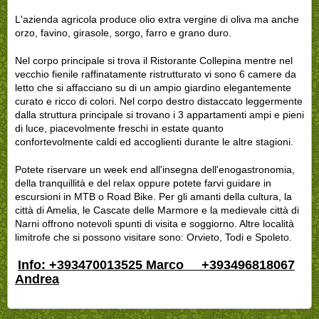
L'azienda agricola produce olio extra vergine di oliva ma anche
orzo, favino, girasole, sorgo, farro e grano duro.
Nel corpo principale si trova il
Ristorante Collepina
mentre nel
vecchio fienile raffinatamente ristrutturato vi sono 6 camere da
letto che si affacciano su di un ampio giardino elegantemente
curato e ricco di colori. Nel corpo destro distaccato leggermente
dalla struttura principale si trovano i 3 appartamenti ampi e pieni
di luce, piacevolmente freschi in estate quanto
confortevolmente caldi ed accoglienti durante le altre stagioni.
Potete riservare un week end all'insegna dell'enogastronomia,
della tranquillità e del relax oppure potete farvi guidare in
escursioni in MTB o Road Bike. Per gli amanti della cultura, la
città di Amelia, le Cascate delle Marmore e la medievale città di
Narni offrono notevoli spunti di visita e soggiorno. Altre località
limitrofe che si possono visitare sono: Orvieto, Todi e Spoleto.
Info: +393470013525 Marco +393496818067
Andrea