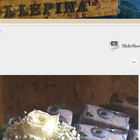
5
SlideSho
>>