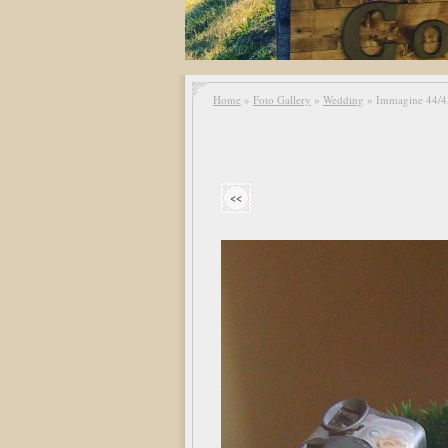
Home
»
Foto Gallery
»
Wedding
» Immagine 44/4
<<