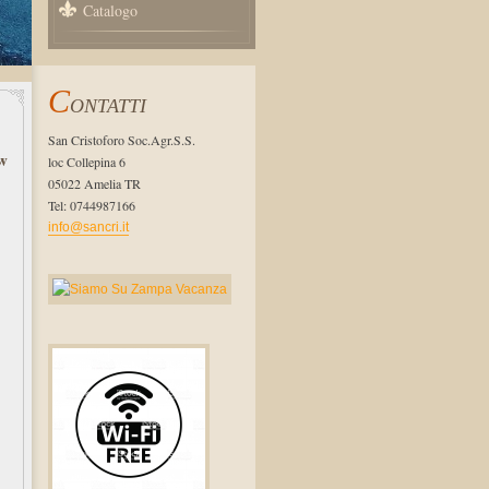
Catalogo
C
ONTATTI
San Cristoforo Soc.Agr.S.S.
w
loc Collepina 6
05022 Amelia TR
Tel: 0744987166
info@sancri.it