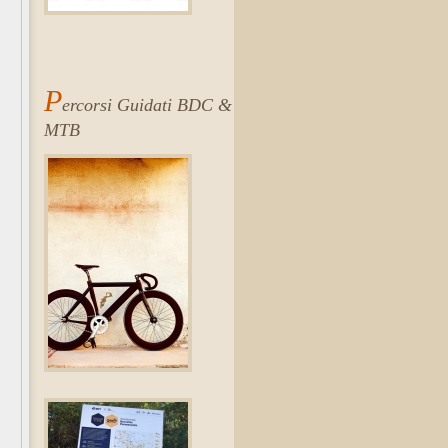
P
ercorsi Guidati BDC &
MTB