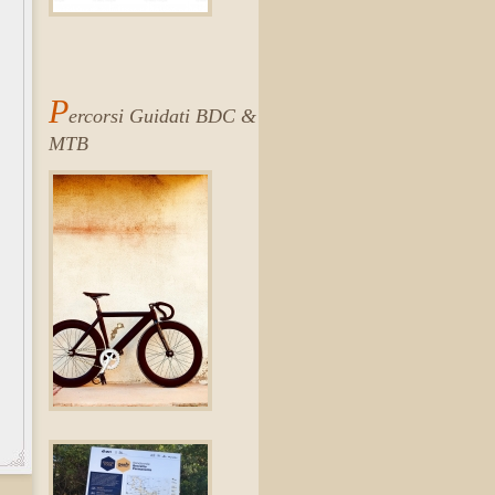
P
ercorsi Guidati BDC &
MTB