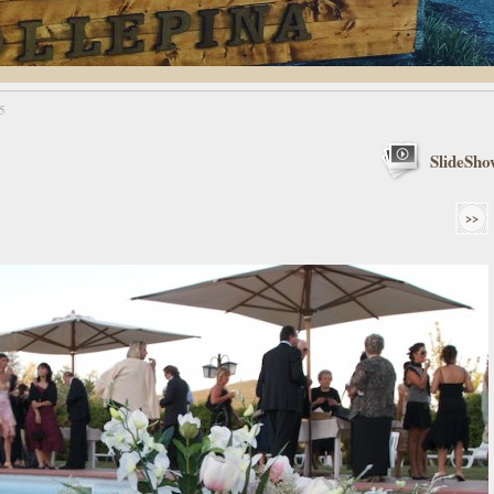
5
SlideSho
>>