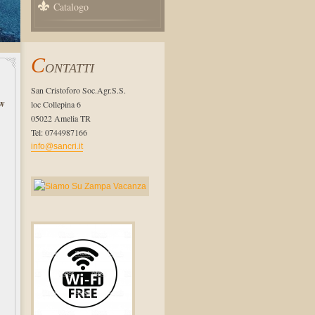
Catalogo
C
ONTATTI
San Cristoforo Soc.Agr.S.S.
w
loc Collepina 6
05022 Amelia TR
Tel: 0744987166
info@sancri.it