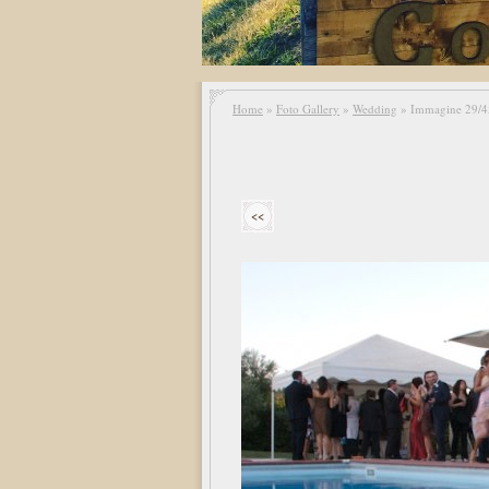
Home
»
Foto Gallery
»
Wedding
» Immagine 29/4
<<