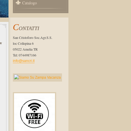
Catalogo
C
ONTATTI
San Cristoforo Soc.Agr.S.S.
w
loc Collepina 6
05022 Amelia TR
Tel: 0744987166
info@sancri.it