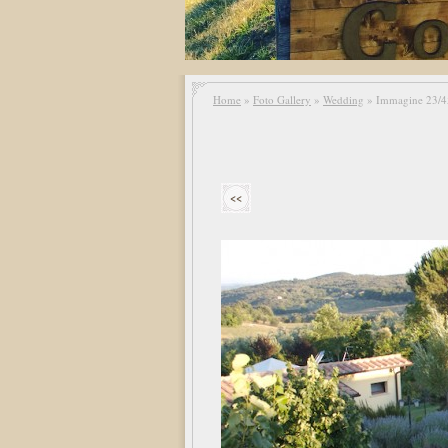
Home
»
Foto Gallery
»
Wedding
» Immagine 23/4
<<