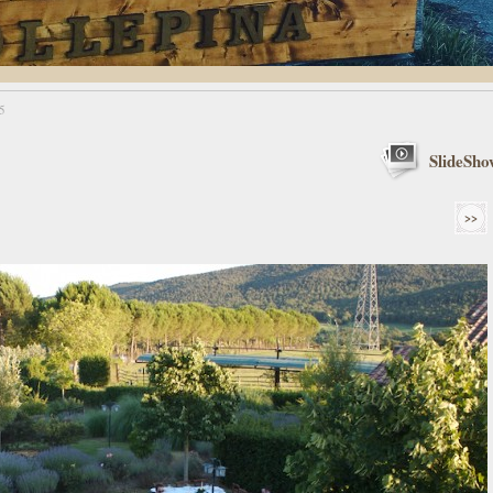
5
SlideSho
>>