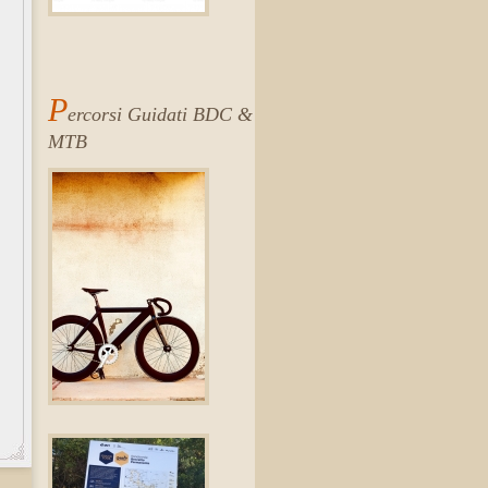
P
ercorsi Guidati BDC &
MTB